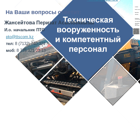
На Ваши вопросы ответит:
Жансейтова Перизат Асылбеккызы
И.о. начальник ПТО
pto@ttscom.kz
Гос
тел:
8 (7132) 740-321
моб:
8 775 321-23-13