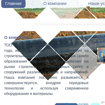
Главная
О компании
Наши ус
О компании
"П
МА
ТОО «ТрансТелекомСвязь» создано 12.01.2010
года, имеет лицензии I, II и III категории на
строительно-монтажные работы. Со дня своего
образования компания активно работает на
рынке строительства инженерных сетей и
сооружений различных видов и направлений.
Наша компания постоянно развивается и
совершенствуется, внедряя передовые
технологии и используя современное
оборудование и материалы.
Читать далее