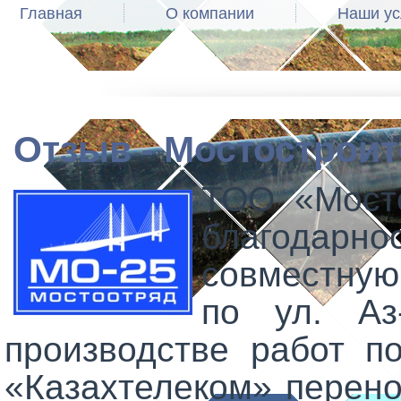
Главная
О компании
Наши ус
Отзыв - Мостострои
ТОО «Мост
благодарн
совместную
по ул. Аз
производстве работ п
«Казахтелеком» перено