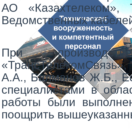
АО «Казахтелеком», 
Ведомственных кабелей
При производс
«ТрансТелекомСвязь»
,
А.А., Балманов Ж.Б., 
специалистами в обла
работы были выполнен
поощрить вышеуказанны