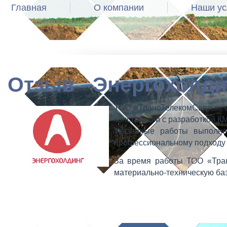
Главная
О компании
Наши ус
Отзыв - Энергохолди
ТОО «ТрансТелекомСвязь», с
конструкций с разработкой К
Указанные работы выполне
профессиональному подходу к
За время работы ТОО «Тран
материально-техническую баз