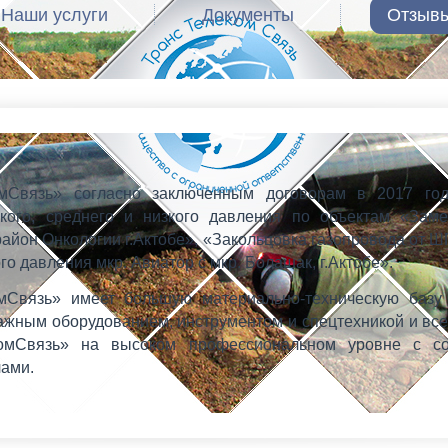
Наши услуги
Документы
Отзыв
мСвязь» согласно заключенным договорам в 2017 го
кого, среднего и низкого давления по объектам «Зам
айон Онкологии г.Актобе», «Закольцовка газопровода от ШП
о давления мкр. Авиатор с мкр. Болашак, г.Актобе».
мСвязь» имеет большую материально-техническую базу
жным оборудованием, инструментом и спецтехникой и все 
омСвязь» на высоком профессиональном уровне с соб
лами.