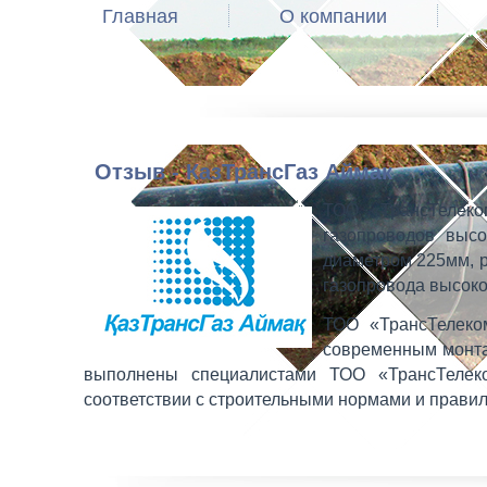
Главная
О компании
Отзыв - КазТрансГаз Аймак
ТОО «ТрансТелеко
газопроводов высо
диаметром 225мм, р
газопровода высоког
ТОО «ТрансТелеко
современным монта
выполнены специалистами ТОО «ТрансТелек
соответствии с строительными нормами и прави