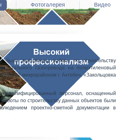
ы
Фотогалерея
Видео
ду были выполнены работы по строительству
ена стального газопровода на полиэтиленовый
-36 с 12-микрорайоном г. Актобе», «Закольцовка
 и квалифицированный персонал, оснащенный
работы по строительству данных объектов были
людением проектно-сметной документации в